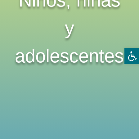
Niños, niñas
y
Ab
adolescentes