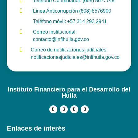

Teléfono Conmutador: (608) 8677749

Línea Anticorrupción (608) 8576900

Teléfono móvil: +57 314 293 2941

Correo institucional:
contacto@infihuila.gov.co

Correo de notificaciones judiciales:
notificacionesjudiciales@infihuila.gov.co
Instituto Financiero para el Desarrollo del
Huila
Enlaces de interés