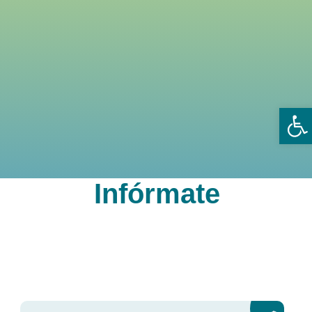
Ab
Infórmate