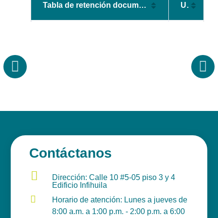
Tabla de retención documental
URL
Área Comercial y de
Operaciones
Gerencia - Comunicaciones
Gerencia - Grupo de Trabajo de
Planeación - Calidad y
Desarrollo Institucional
Área Financiera - Presupuesto -
Contabilidad - Tesorería -
Software Financial Solution IAS
Contáctanos
Gerencia - Gerencia

Dirección: Calle 10 #5-05 piso 3 y 4
Edificio Infihuila
Gerencia - Grupo de Trabajo de

Horario de atención: Lunes a jueves de
Administración del Riesgo
8:00 a.m. a 1:00 p.m. - 2:00 p.m. a 6:00