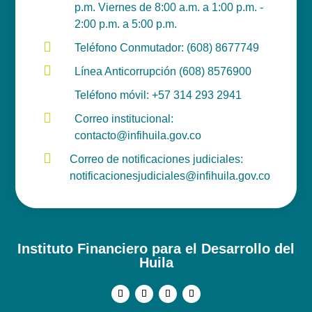
Administrativa
p.m. Viernes de 8:00 a.m. a 1:00 p.m. -
2:00 p.m. a 5:00 p.m.
Gerencia - Oficina Asesora

Teléfono Conmutador: (608) 8677749
Jurídica

Línea Anticorrupción (608) 8576900

Teléfono móvil: +57 314 293 2941
Mostrando
1
de
8
de
8
Resultados
Anterior
1
Siguiente

Correo institucional:
contacto@infihuila.gov.co

Correo de notificaciones judiciales:
notificacionesjudiciales@infihuila.gov.co
Instituto Financiero para el Desarrollo del
Huila