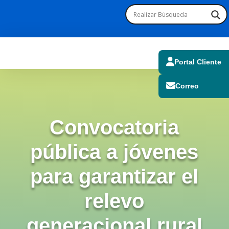
Portal Cliente
Correo
Convocatoria
pública a jóvenes
para garantizar el
relevo
generacional rural