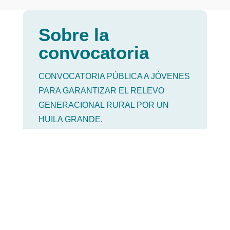
Sobre la
convocatoria
CONVOCATORIA PÚBLICA A JÓVENES
PARA GARANTIZAR EL RELEVO
GENERACIONAL RURAL POR UN
HUILA GRANDE.
¡Jóvenes rurales del Huila, esta es su
oportunidad! Se abre la Convocatoria
Pública «A Jóvenes para
Garantizar el Relevo Generacional Rural
por un Huila Grande», dirigida a jóvenes
rurales entre 14 y 28
años de edad. Esta convocatoria está