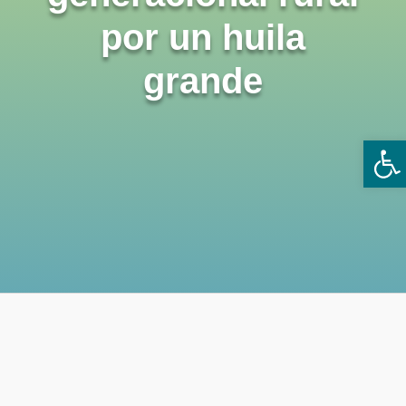
por un huila
grande
Ab